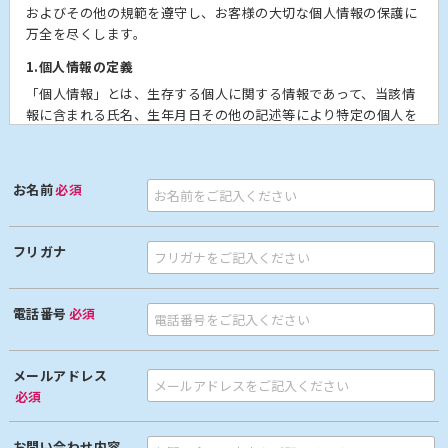
およびその他の規範を遵守し、お客様の大切な個人情報の保護に
万全を尽くします。
1.個人情報の定義
「個人情報」とは、生存する個人に関する情報であって、当該情
報に含まれる氏名、生年月日その他の記述等により特定の個人を
識別することができるもの、及び他の情報と容易に照合すること
ができ、それにより特定の個人を識別することができることとな
るものをいいます。
お名前
必須
2.個人情報の収集
商品のご購入、お問い合わせをされた際にお客様の個人情報を収
フリガナ
集することがございます。
収集するにあたっては利用目的を明記の上、適法かつ公正な手段
によります。
電話番号
必須
収集する個人情報は以下の通りです。
a) お名前、フリガナ
b) ご住所
メールアドレス
c) お電話番号
必須
d) メールアドレス
e) お取引履歴及びその内容
お問い合わせ内容