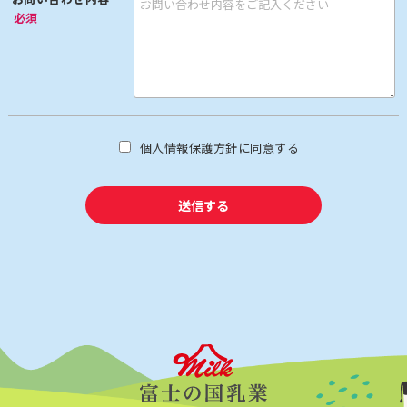
f) 上記を組み合わせることで特定の個人が識別できる情報
必須
3.お客様からお預かりした個人情報の利用目的は以下の通りで
す。
お客様からお預かりした個人情報の利用目的は以下の通りです。
a) ご注文の確認、照会
b) 商品発送の確認、照会
c) お問い合わせの返信時
個人情報保護方針に同意する
下記の場合を除いてはお客様の断りなく第三者に個人情報を開
示・提供することはいたしません。
a) 法令に基づく場合、及び国の機関若しくは地方公共団体又はそ
の委託を受けた者が法令の定める事務を遂行することに対して協
力する必要がある場合
b) 人の生命、身体又は財産の保護のために必要がある場合であっ
て、本人の同意を得ることが困難である場合
c) 当社の関連会社で個人データを交換する場合
4.個人情報の安全管理
お客様よりお預かりした個人情報の安全管理はサービス提供会社
によって合理的、組織的、物理的、人的、技術的施策を講じると
ともに、当社では関連法令に準じた適切な取扱いを行うことで個
人データへの不正な侵入、個人情報の紛失、改ざん、漏えい等の